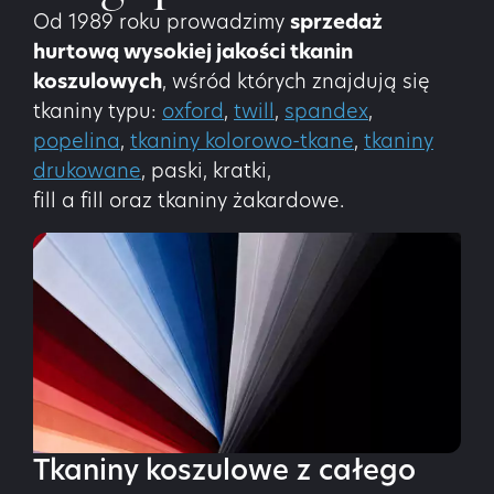
Od 1989 roku prowadzimy
sprzedaż
hurtową wysokiej jakości tkanin
koszulowych
, wśród których znajdują się
tkaniny typu:
oxford
,
twill
,
spandex
,
popelina
,
tkaniny kolorowo-tkane
,
tkaniny
drukowane
, paski, kratki,
fill a fill oraz tkaniny żakardowe.
Tkaniny koszulowe z całego