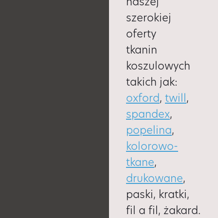
naszej
szerokiej
oferty
tkanin
koszulowych
takich jak:
oxford
,
twill
,
spandex
,
popelina
,
kolorowo-
tkane
,
drukowane
,
paski, kratki,
fil a fil, żakard.