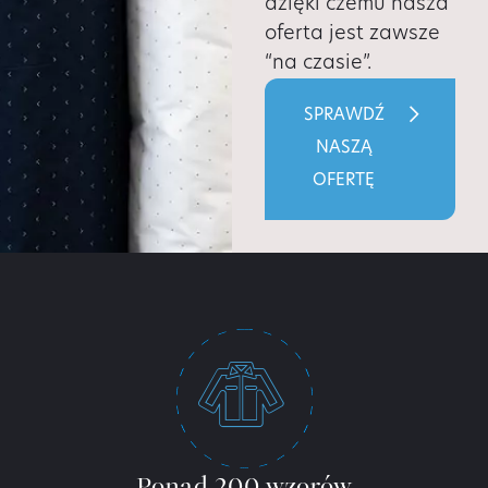
dzięki czemu nasza
oferta jest zawsze
“na czasie”.
SPRAWDŹ
NASZĄ
OFERTĘ