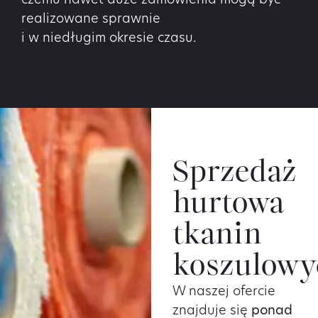
czemu nawet duże zamówienia mogą być
realizowane sprawnie
i w niedługim okresie czasu.
Sprzedaż
hurtowa
tkanin
koszulowy
W naszej ofercie
znajduje się
ponad