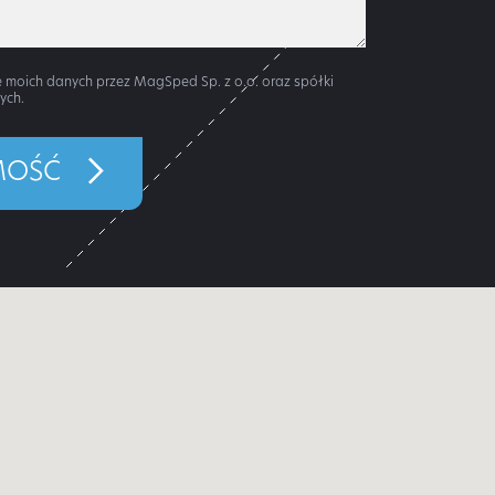
moich danych przez MagSped Sp. z o.o. oraz spółki
ych.
MOŚĆ