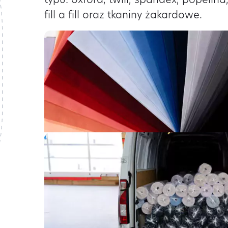
typu: oxford, twill, spandex, popelina
fill a fill oraz tkaniny żakardowe.