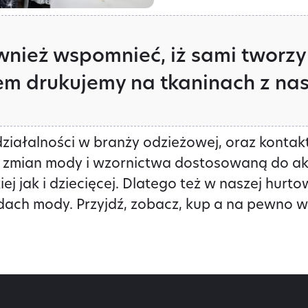
wnież wspomnieć, iż sami tworzy
em drukujemy na tkaninach z nasz
działalności w branży odzieżowej, oraz kontak
ie zmian mody i wzornictwa dostosowaną do ak
j jak i dziecięcej. Dlatego też w naszej hurto
ach mody. Przyjdź, zobacz, kup a na pewno w