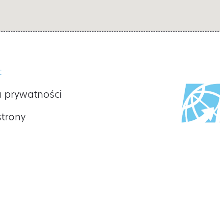
t
a prywatności
trony