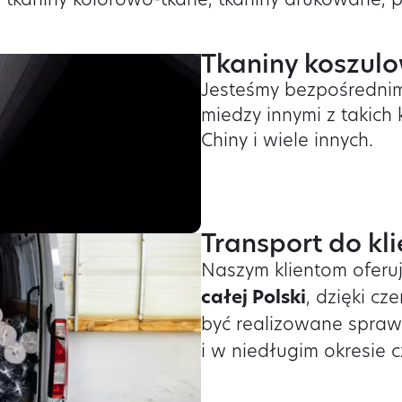
, tkaniny kolorowo-tkane, tkaniny drukowane, pa
Tkaniny koszulo
Jesteśmy bezpośrednim
miedzy innymi z takich k
Chiny i wiele innych.
Transport do kl
Naszym klientom ofer
całej Polski
, dzięki c
być realizowane spraw
i w niedługim okresie c