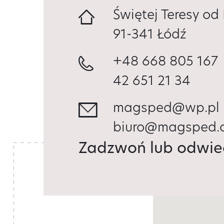
Świętej Teresy od
91-341 Łódź
+48 668 805 167
42 651 21 34
magsped@wp.pl
biuro@magsped.
Zadzwoń lub odwie