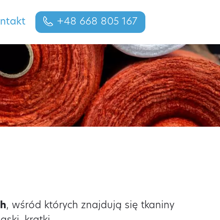
ntakt
+48 668 805 167
ch
, wśród których znajdują się tkaniny